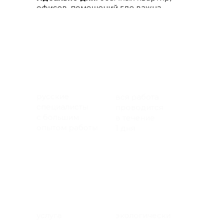
офисов, помещений где важна
практичность.
русские
вся работа
специалисты
проводится
с большим
в течение
опытом работы
1 дня
услуга
экологически