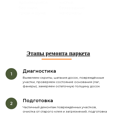
производится
чистые,
без пыли,
безвредные
грязи и шума
материалы
Этапы ремонта паркета
Диагностика
Выявляем скрипы, шатания досок, повреждённые
участки, проверяем состояние основания (лаг,
фанеры), замеряем остаточную толщину досок
Подготовка
Частичный демонтаж повреждённых участков,
очистка от старого клея и загрязнений, подготовка